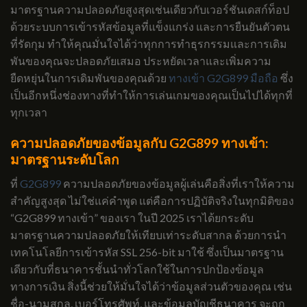
มาตรฐานความปลอดภัยสูงสุดเช่นเดียวกับเวอร์ชันเดสก์ท็อป
ด้วยระบบการเข้ารหัสข้อมูลที่แข็งแกร่ง และการยืนยันตัวตน
ที่รัดกุม ทำให้คุณมั่นใจได้ว่าทุกการทำธุรกรรมและการเดิม
พันของคุณจะปลอดภัยเสมอ ประหยัดเวลาและเพิ่มความ
ยืดหยุ่นในการเดิมพันของคุณด้วย
ทางเข้า G2G899 มือถือ
ซึ่ง
เป็นอีกหนึ่งช่องทางที่ทำให้การเล่นเกมของคุณเป็นไปได้ทุกที่
ทุกเวลา
ความปลอดภัยของข้อมูลกับ G2G899 ทางเข้า:
มาตรฐานระดับโลก
ที่
G2G899
ความปลอดภัยของข้อมูลผู้เล่นคือสิ่งที่เราให้ความ
สำคัญสูงสุด ไม่ใช่แค่คำพูด แต่คือการปฏิบัติจริงในทุกมิติของ
“G2G899 ทางเข้า” ของเรา ในปี 2025 เราได้ยกระดับ
มาตรฐานความปลอดภัยให้เทียบเท่าระดับสากล ด้วยการนำ
เทคโนโลยีการเข้ารหัส SSL 256-bit มาใช้ ซึ่งเป็นมาตรฐาน
เดียวกับที่ธนาคารชั้นนำทั่วโลกใช้ในการปกป้องข้อมูล
ทางการเงิน สิ่งนี้ช่วยให้มั่นใจได้ว่าข้อมูลส่วนตัวของคุณ เช่น
ชื่อ-นามสกุล, เบอร์โทรศัพท์, และข้อมูลบัญชีธนาคาร จะถูก