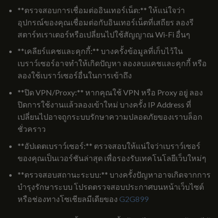
**ตรวจสอบการเชื่อมต่ออินเทอร์เน็ต:** ให้แน่ใจว่า
อุปกรณ์ของคุณเชื่อมต่อกับอินเทอร์เน็ตที่เสถียร ลองรี
สตาร์ทเราเตอร์หรือเปลี่ยนไปใช้สัญญาณ Wi-Fi อื่นๆ
**เคลียร์แคชและคุกกี้:** บางครั้งข้อมูลที่เก็บไว้ใน
เบราว์เซอร์อาจทำให้เกิดปัญหา ลองลบแคชและคุกกี้ หรือ
ลองใช้เบราว์เซอร์อื่นในการเข้าถึง
**ปิด VPN/Proxy:** หากคุณใช้ VPN หรือ Proxy อยู่ ลอง
ปิดการใช้งานแล้วลองเข้าใหม่ บางครั้ง IP Address ที่
เปลี่ยนไปอาจถูกระบบรักษาความปลอดภัยของเราบล็อก
ชั่วคราว
**อัปเดตเบราว์เซอร์:** ตรวจสอบให้แน่ใจว่าเบราว์เซอร์
ของคุณเป็นเวอร์ชันล่าสุด เพื่อรองรับเทคโนโลยีเว็บใหม่ๆ
**ตรวจสอบสถานะระบบ:** บางครั้งปัญหาอาจเกิดจากการ
บำรุงรักษาระบบ โปรดตรวจสอบประกาศบนหน้าเว็บไซต์
หรือช่องทางโซเชียลมีเดียของ
G2G899