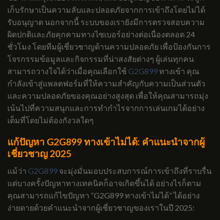
เก็บรักษาเป็นความลับและปลอดภัยจากการเข้าถึงโดยไม่ได้
รับอนุญาต นอกจากนี้ ระบบของเรายังมีการตรวจสอบความ
ผิดปกติและภัยคุกคามทางไซเบอร์อย่างต่อเนื่องตลอด 24
ชั่วโมง โดยทีมผู้เชี่ยวชาญด้านความปลอดภัย เพื่อป้องกันการ
โจรกรรมข้อมูลและกิจกรรมที่น่าสงสัยต่างๆ ผู้เล่นทุกคน
สามารถวางใจได้ว่าเมื่อคุณเลือกใช้
G2G899
ทางเข้า คุณ
กำลังเข้าสู่แพลตฟอร์มที่ให้ความสำคัญกับความเป็นส่วนตัว
และความปลอดภัยของคุณอย่างสูงสุด เพื่อให้คุณสามารถมุ่ง
เน้นไปที่ความสนุกและการทำกำไรจากการเล่นเกมได้อย่าง
เต็มที่โดยไม่ต้องกังวลใดๆ
แก้ปัญหา G2G899 ทางเข้าไม่ได้: คำแนะนำจากผู้
เชี่ยวชาญ 2025
แม้ว่า
G2G899
จะมุ่งมั่นมอบประสบการณ์การเข้าถึงที่ราบรื่น
แต่บางครั้งปัญหาทางเทคนิคก็อาจเกิดขึ้นได้ อย่างไรก็ตาม
คุณสามารถแก้ไขปัญหา “G2G899 ทางเข้าไม่ได้” ได้อย่าง
ง่ายดายด้วยคำแนะนำจากผู้เชี่ยวชาญของเราในปี 2025: