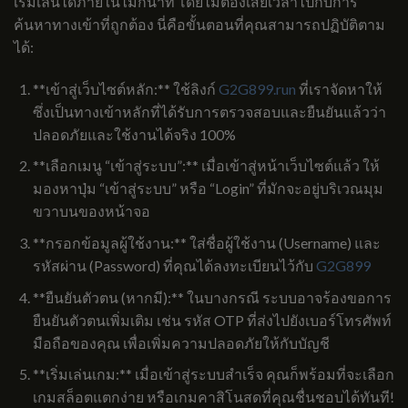
เริ่มเล่นได้ภายในไม่กี่นาที โดยไม่ต้องเสียเวลาไปกับการ
ค้นหาทางเข้าที่ถูกต้อง นี่คือขั้นตอนที่คุณสามารถปฏิบัติตาม
ได้:
**เข้าสู่เว็บไซต์หลัก:** ใช้ลิงก์
G2G899.run
ที่เราจัดหาให้
ซึ่งเป็นทางเข้าหลักที่ได้รับการตรวจสอบและยืนยันแล้วว่า
ปลอดภัยและใช้งานได้จริง 100%
**เลือกเมนู “เข้าสู่ระบบ”:** เมื่อเข้าสู่หน้าเว็บไซต์แล้ว ให้
มองหาปุ่ม “เข้าสู่ระบบ” หรือ “Login” ที่มักจะอยู่บริเวณมุม
ขวาบนของหน้าจอ
**กรอกข้อมูลผู้ใช้งาน:** ใส่ชื่อผู้ใช้งาน (Username) และ
รหัสผ่าน (Password) ที่คุณได้ลงทะเบียนไว้กับ
G2G899
**ยืนยันตัวตน (หากมี):** ในบางกรณี ระบบอาจร้องขอการ
ยืนยันตัวตนเพิ่มเติม เช่น รหัส OTP ที่ส่งไปยังเบอร์โทรศัพท์
มือถือของคุณ เพื่อเพิ่มความปลอดภัยให้กับบัญชี
**เริ่มเล่นเกม:** เมื่อเข้าสู่ระบบสำเร็จ คุณก็พร้อมที่จะเลือก
เกมสล็อตแตกง่าย หรือเกมคาสิโนสดที่คุณชื่นชอบได้ทันที!