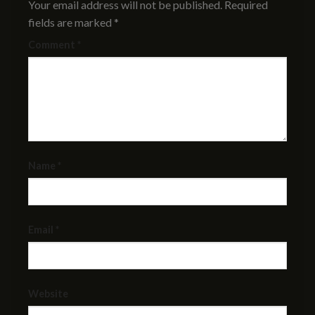
Your email address will not be published.
Required
fields are marked
*
Comment
*
Name
*
Email
*
Website