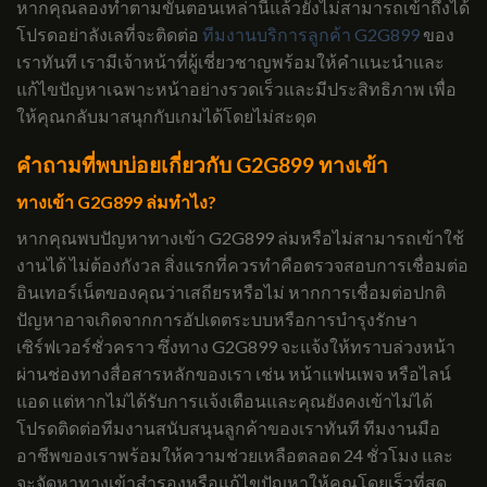
หากคุณลองทำตามขั้นตอนเหล่านี้แล้วยังไม่สามารถเข้าถึงได้
โปรดอย่าลังเลที่จะติดต่อ
ทีมงานบริการลูกค้า G2G899
ของ
เราทันที เรามีเจ้าหน้าที่ผู้เชี่ยวชาญพร้อมให้คำแนะนำและ
แก้ไขปัญหาเฉพาะหน้าอย่างรวดเร็วและมีประสิทธิภาพ เพื่อ
ให้คุณกลับมาสนุกกับเกมได้โดยไม่สะดุด
คำถามที่พบบ่อยเกี่ยวกับ G2G899 ทางเข้า
ทางเข้า G2G899 ล่มทำไง?
หากคุณพบปัญหาทางเข้า G2G899 ล่มหรือไม่สามารถเข้าใช้
งานได้ ไม่ต้องกังวล สิ่งแรกที่ควรทำคือตรวจสอบการเชื่อมต่อ
อินเทอร์เน็ตของคุณว่าเสถียรหรือไม่ หากการเชื่อมต่อปกติ
ปัญหาอาจเกิดจากการอัปเดตระบบหรือการบำรุงรักษา
เซิร์ฟเวอร์ชั่วคราว ซึ่งทาง G2G899 จะแจ้งให้ทราบล่วงหน้า
ผ่านช่องทางสื่อสารหลักของเรา เช่น หน้าแฟนเพจ หรือไลน์
แอด แต่หากไม่ได้รับการแจ้งเตือนและคุณยังคงเข้าไม่ได้
โปรดติดต่อทีมงานสนับสนุนลูกค้าของเราทันที ทีมงานมือ
อาชีพของเราพร้อมให้ความช่วยเหลือตลอด 24 ชั่วโมง และ
จะจัดหาทางเข้าสำรองหรือแก้ไขปัญหาให้คุณโดยเร็วที่สุด