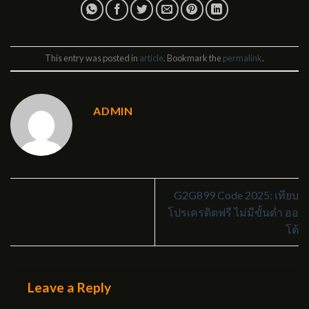
This entry was posted in
article
. Bookmark the
permalink
.
ADMIN
G2G899 Code 2025: เทียบ
โปรเครดิตฟรี ไม่มีขั้นต่ำ ออ
โต้
Leave a Reply