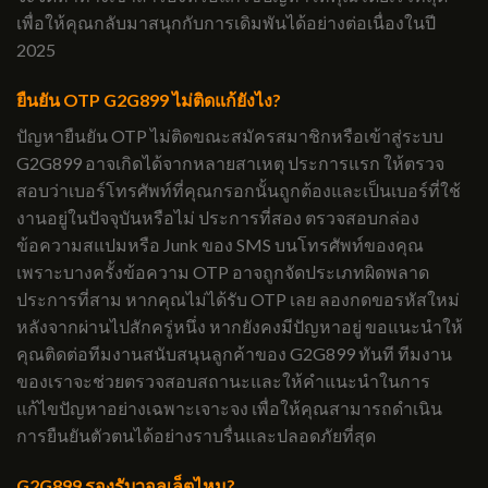
เพื่อให้คุณกลับมาสนุกกับการเดิมพันได้อย่างต่อเนื่องในปี
2025
ยืนยัน OTP G2G899 ไม่ติดแก้ยังไง?
ปัญหายืนยัน OTP ไม่ติดขณะสมัครสมาชิกหรือเข้าสู่ระบบ
G2G899 อาจเกิดได้จากหลายสาเหตุ ประการแรก ให้ตรวจ
สอบว่าเบอร์โทรศัพท์ที่คุณกรอกนั้นถูกต้องและเป็นเบอร์ที่ใช้
งานอยู่ในปัจจุบันหรือไม่ ประการที่สอง ตรวจสอบกล่อง
ข้อความสแปมหรือ Junk ของ SMS บนโทรศัพท์ของคุณ
เพราะบางครั้งข้อความ OTP อาจถูกจัดประเภทผิดพลาด
ประการที่สาม หากคุณไม่ได้รับ OTP เลย ลองกดขอรหัสใหม่
หลังจากผ่านไปสักครู่หนึ่ง หากยังคงมีปัญหาอยู่ ขอแนะนำให้
คุณติดต่อทีมงานสนับสนุนลูกค้าของ G2G899 ทันที ทีมงาน
ของเราจะช่วยตรวจสอบสถานะและให้คำแนะนำในการ
แก้ไขปัญหาอย่างเฉพาะเจาะจง เพื่อให้คุณสามารถดำเนิน
การยืนยันตัวตนได้อย่างราบรื่นและปลอดภัยที่สุด
G2G899 รองรับวอลเล็ตไหม?