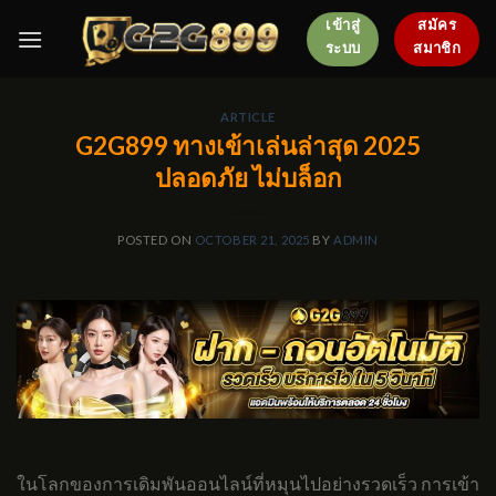
Skip
เข้าสู่
สมัคร
to
ระบบ
สมาชิก
content
ARTICLE
G2G899 ทางเข้าเล่นล่าสุด 2025
ปลอดภัย ไม่บล็อก
POSTED ON
OCTOBER 21, 2025
BY
ADMIN
ในโลกของการเดิมพันออนไลน์ที่หมุนไปอย่างรวดเร็ว การเข้า