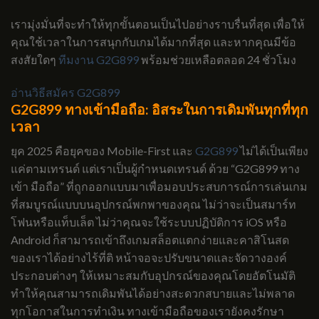
เรามุ่งมั่นที่จะทำให้ทุกขั้นตอนเป็นไปอย่างราบรื่นที่สุด เพื่อให้
คุณใช้เวลาในการสนุกกับเกมได้มากที่สุด และหากคุณมีข้อ
สงสัยใดๆ
ทีมงาน G2G899
พร้อมช่วยเหลือตลอด 24 ชั่วโมง
อ่านวิธีสมัคร G2G899
G2G899 ทางเข้ามือถือ: อิสระในการเดิมพันทุกที่ทุก
เวลา
ยุค 2025 คือยุคของ Mobile-First และ
G2G899
ไม่ได้เป็นเพียง
แค่ตามเทรนด์ แต่เราเป็นผู้กำหนดเทรนด์ ด้วย “G2G899 ทาง
เข้า มือถือ” ที่ถูกออกแบบมาเพื่อมอบประสบการณ์การเล่นเกม
ที่สมบูรณ์แบบบนอุปกรณ์พกพาของคุณ ไม่ว่าจะเป็นสมาร์ท
โฟนหรือแท็บเล็ต ไม่ว่าคุณจะใช้ระบบปฏิบัติการ iOS หรือ
Android ก็สามารถเข้าถึงเกมสล็อตแตกง่ายและคาสิโนสด
ของเราได้อย่างไร้ที่ติ หน้าจอจะปรับขนาดและจัดวางองค์
ประกอบต่างๆ ให้เหมาะสมกับอุปกรณ์ของคุณโดยอัตโนมัติ
ทำให้คุณสามารถเดิมพันได้อย่างสะดวกสบายและไม่พลาด
ทุกโอกาสในการทำเงิน ทางเข้ามือถือของเรายังคงรักษา